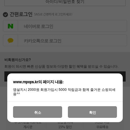
아이디/비밀번호 찾기
네이버로 로그인
카카오톡으로 로그인
비회원이신가요?
회원이 되시면 빠른 신상품 정보와 다양한 할인 혜택을 받으실 수 있습니다.
회원가입
www.mpops.kr의 페이지 내용:
앱설치시 2000원 회원가입시 5000 적립금과 함께 즐거운 쇼핑되세
용^^
취소
확인
무엇이든물어보세요
등급별 최대
3만원 이상
게시판
15% 할인
무료배송