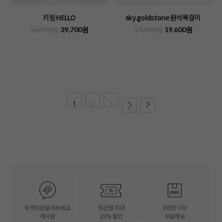
키링 HELLO
sky.goldstone 원석목걸이
56,700원
39,700원
27,900원
19,600원
1
2
3
무엇이든물어보세요
등급별 최대
3만원 이상
게시판
15% 할인
무료배송