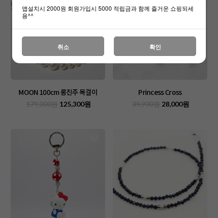
앱설치시 2000원 회원가입시 5000 적립금과 함께 즐거운 쇼핑되세
용^^
취소
확인
MOON 100cm 롱진주 목걸이
Princess Cross
179,000원
125,300원
39,900원
28,000원