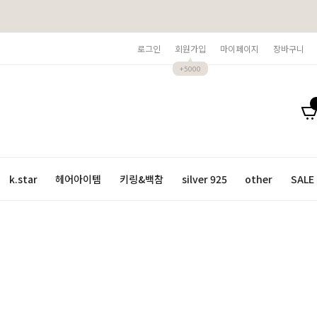
로그인
회원가입
마이페이지
장바구니
+5000
k.star
헤어아이템
키링&백참
silver 925
other
SALE