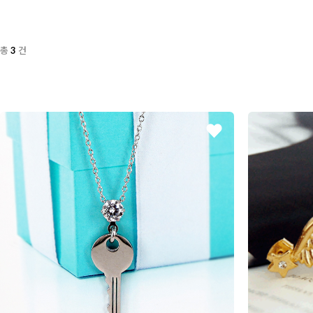
총
건
3