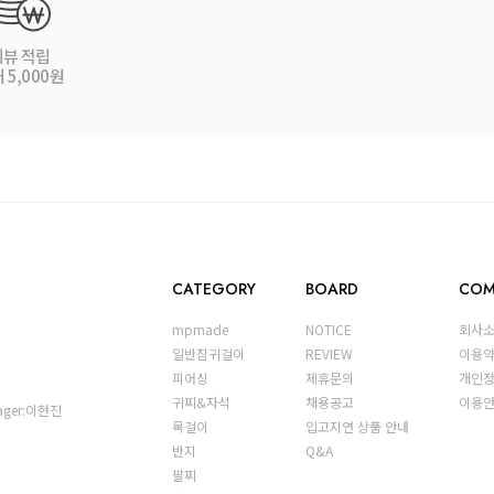
리뷰 적립
 5,000원
CATEGORY
BOARD
COM
mpmade
NOTICE
회사
일반침귀걸이
REVIEW
이용
피어싱
제휴문의
개인
귀찌&자석
채용공고
이용
nager:이현진
목걸이
입고지연 상품 안내
반지
Q&A
팔찌