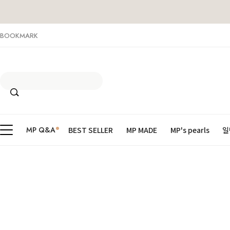
BOOKMARK
MP Q&A
BEST SELLER
MP MADE
MP's pearls
일