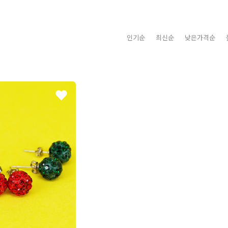
인기순
최신순
낮은가격순