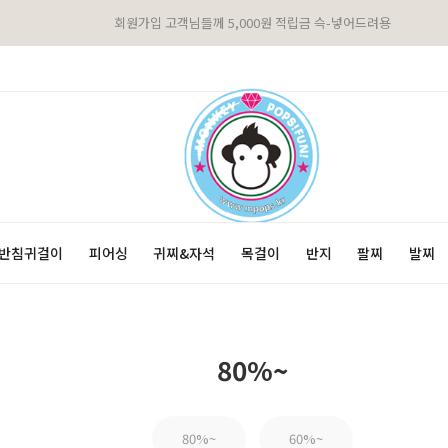
회원가입 고객님들께 5,000원 적립금 슥-넣어드려용
반침귀걸이
피어싱
귀찌&자석
목걸이
반지
팔찌
발찌
80%~
80%~
60%~