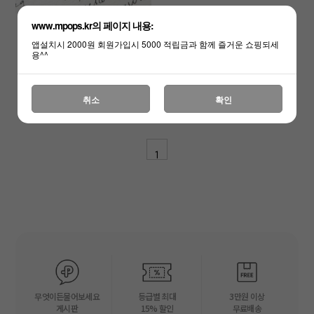
www.mpops.kr의 페이지 내용:
써지컬스틸 a duckling.E
앱설치시 2000원 회원가입시 5000 적립금과 함께 즐거운 쇼핑되세
Sold Out
용^^
취소
확인
1
무엇이든물어보세요
등급별 최대
3만원 이상
게시판
15% 할인
무료배송