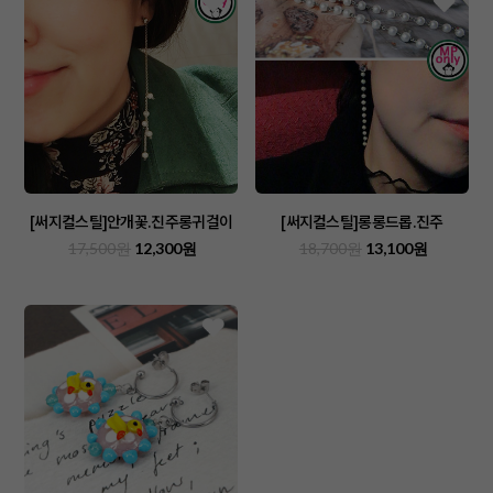
[써지컬스틸]안개꽃.진주롱귀걸이
[써지컬스틸]롱롱드롭.진주
17,500원
12,300원
18,700원
13,100원