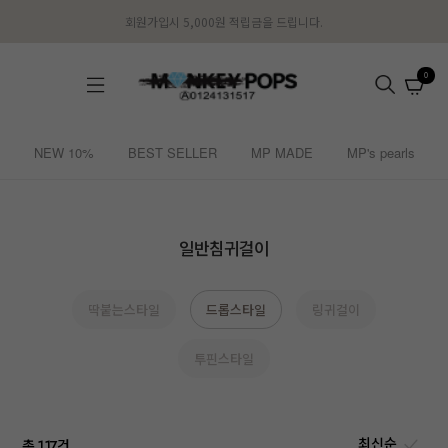
회원가입시 5,000원 적립금을 드립니다.
0
NEW 10%
BEST SELLER
MP MADE
MP's pearls
일반침귀걸이
딱붙는스타일
드롭스타일
링귀걸이
투핀스타일
총
건
117