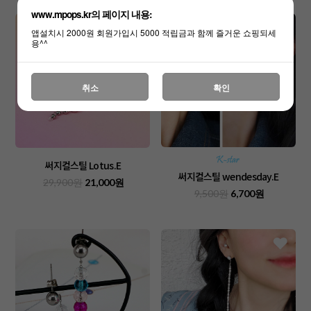
www.mpops.kr의 페이지 내용:
앱설치시 2000원 회원가입시 5000 적립금과 함께 즐거운 쇼핑되세
용^^
취소
확인
써지컬스틸 Lotus.E
써지컬스틸 wendesday.E
29,900원
21,000원
9,500원
6,700원