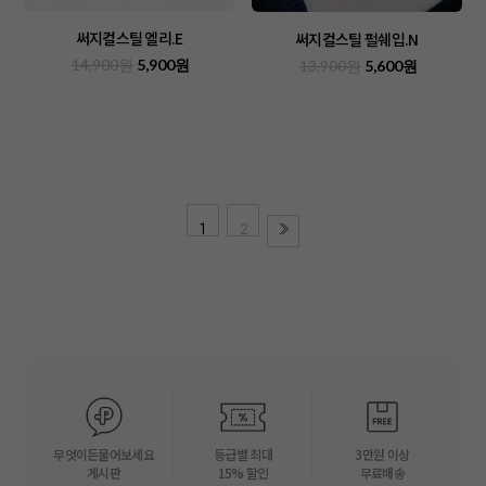
써지컬스틸 엘리.E
써지컬스틸 펄쉐입.N
14,900원
5,900원
13,900원
5,600원
1
2
무엇이든물어보세요
등급별 최대
3만원 이상
게시판
15% 할인
무료배송