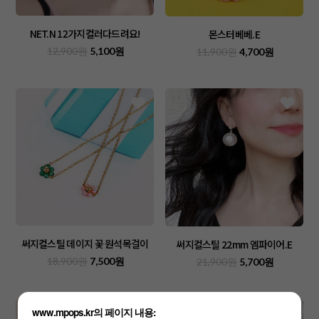
NET.N 12가지컬러다드려요!
몬스터베베.E
12,900원
5,100원
11,900원
4,700원
써지컬스틸 데이지 꽃 원석목걸이
써지컬스틸 22mm 엠파이어.E
18,900원
7,500원
21,900원
5,700원
www.mpops.kr의 페이지 내용: