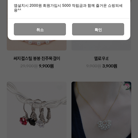
앱설치시 2000원 회원가입시 5000 적립금과 함께 즐거운 쇼핑되세
용^^
취소
확인
써지컬스틸 봉봉 진주목걸이
옐로우.E
29,900원
9,900원
9,900원
3,900원